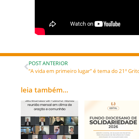
POST ANTERIOR
“A vida em primeiro lugar” é tema do 21º Grit
leia também...