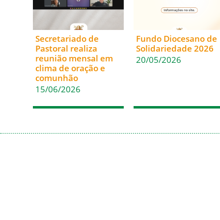
Secretariado de
Fundo Diocesano de
Pastoral realiza
Solidariedade 2026
reunião mensal em
20/05/2026
clima de oração e
comunhão
15/06/2026
Acesso Rápido
Em Comunhão
Inicio
Santa Sé
Paróquias
CNBB
Casa de Encontros
CNBB Sul 4