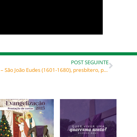
POST SEGUINTE
«Purifica primeiro o interior» – São João Eudes (1601-1680), presbítero, pregador, fundador de institutos religiosos