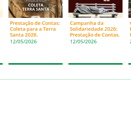
Prestação de Contas:
Campanha da
Coleta para a Terra
Solidariedade 2026:
Santa 2026.
Prestação de Contas.
12/05/2026
12/05/2026
(47) 3322-4435
Fale Conosco
Rua Sete de Setembro, 1086
Nome
– Centro
89010-204 – Blumenau – SC
Email
Caixa postal: 222 – CEP