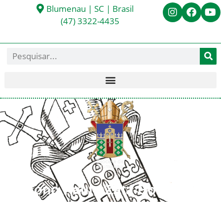
Blumenau | SC | Brasil
(47) 3322-4435
Diácono Paulo Zata Borges
< Todos os Diáconos