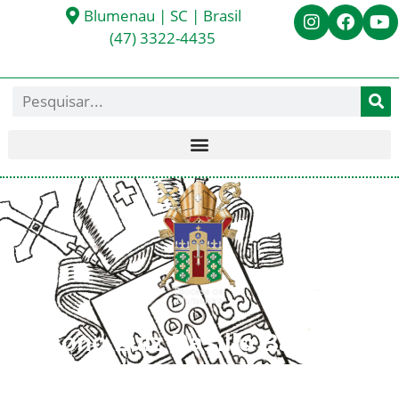
Blumenau | SC | Brasil
(47) 3322-4435
Diácono Luiz Basílio Bastiani
< Todos os Diáconos