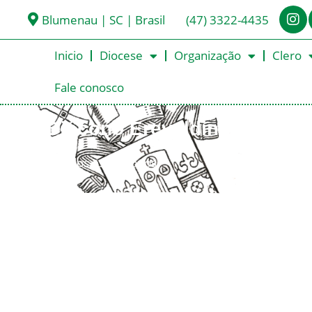
Blumenau | SC | Brasil
(47) 3322-4435
Inicio
Diocese
Organização
Clero
Fale conosco
Diácono Erevaldino Marque
< Todos os Diáconos