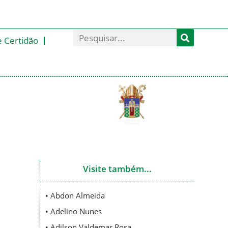
e Certidão
Visite também...
• Abdon Almeida
• Adelino Nunes
• Adilson Valdemar Rosa