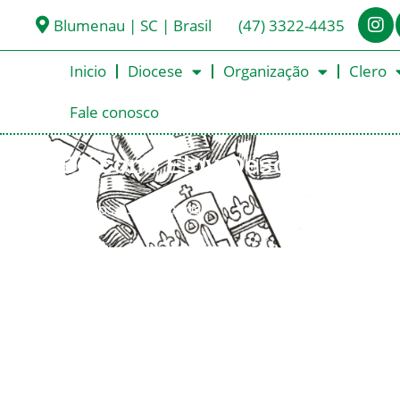
Blumenau | SC | Brasil
(47) 3322-4435
Inicio
Diocese
Organização
Clero
Fale conosco
Diácono Eloy Deschamps
< Todos os Diáconos