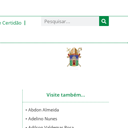
e Certidão
Visite também...
• Abdon Almeida
• Adelino Nunes
• Adilson Valdemar Rosa