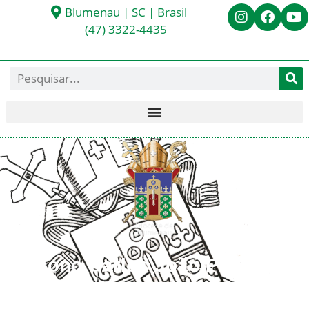
Blumenau | SC | Brasil
(47) 3322-4435
Diácono Carlos João Peyerl
< Todos os Diáconos