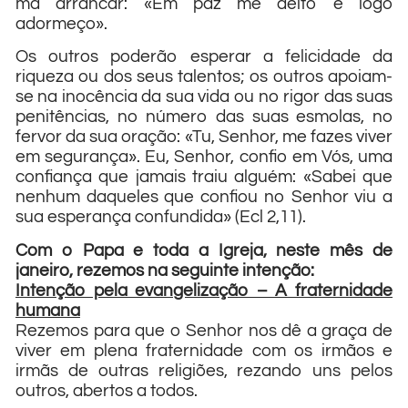
ma arrancar: «Em paz me deito e logo
adormeço».
Os outros poderão esperar a felicidade da
riqueza ou dos seus talentos; os outros apoiam-
se na inocência da sua vida ou no rigor das suas
penitências, no número das suas esmolas, no
fervor da sua oração: «Tu, Senhor, me fazes viver
em segurança». Eu, Senhor, confio em Vós, uma
confiança que jamais traiu alguém: «Sabei que
nenhum daqueles que confiou no Senhor viu a
sua esperança confundida» (Ecl 2,11).
Com o Papa e toda a Igreja, neste mês de
janeiro, rezemos na seguinte intenção:
Intenção pela evangelização – A fraternidade
humana
Rezemos para que o Senhor nos dê a graça de
viver em plena fraternidade com os irmãos e
irmãs de outras religiões, rezando uns pelos
outros, abertos a todos.