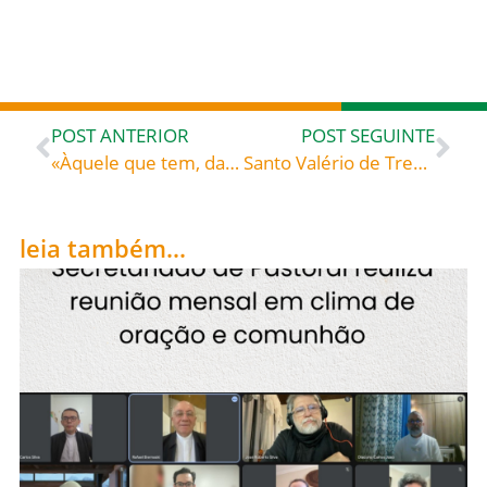
POST ANTERIOR
POST SEGUINTE
«Àquele que tem, dar-se-lhe-á, mas àquele que não tem, até o que tem lhe será tirado» – São Francisco de Assis (1182-1226) fundador da Ordem dos Frades Menores Admoestações, 19-22, 28
Santo Valério de Treviri (Séculos III e IV), celebrado hoje, 29, roga por todos nós!
leia também...