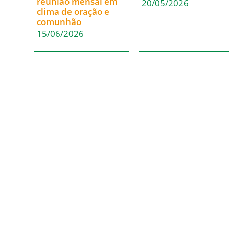
reunião mensal em
20/05/2026
clima de oração e
comunhão
15/06/2026
Acesso Rápido
Em Comunhão
Inicio
Santa Sé
Paróquias
CNBB
Casa de Encontros
CNBB Sul 4
Blog da Diocese
Cáritas Nacional
Álbum de Fotos
Cáritas Blumenau
Solicitação de
Certidão