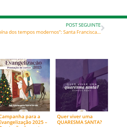
POST SEGUINTE
Chamada por Pio XII de “heroína dos tempos modernos”: Santa Francisca Xavier Cabrini, celebrada hoje, 22, roga por todos nós”
Campanha para a
Quer viver uma
Evangelização 2025 –
QUARESMA SANTA?