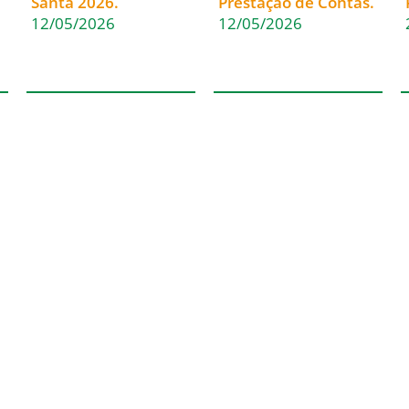
Santa 2026.
Prestação de Contas.
12/05/2026
12/05/2026
(47) 3322-4435
Fale Conosco
Rua Sete de Setembro, 1086
Nome
– Centro
89010-204 – Blumenau – SC
Email
Caixa postal: 222 – CEP
89010-971
Mensagem