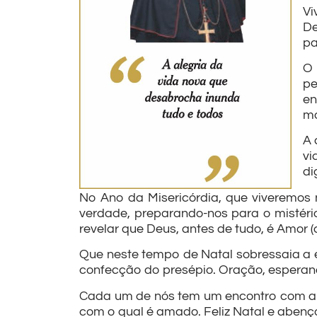
Vi
De
pa
O 
pe
en
mo
A 
vi
di
No Ano da Misericórdia, que viveremos
verdade, preparando-nos para o mistéri
revelar que Deus, antes de tudo, é Amor (cf
Que neste tempo de Natal sobressaia a es
confecção do presépio. Oração, esperanç
Cada um de nós tem um encontro com a No
com o qual é amado. Feliz Natal e aben