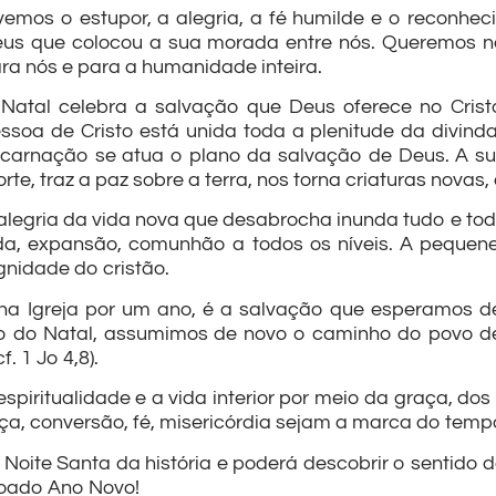
vemos o estupor, a alegria, a fé humilde e o reconhec
us que colocou a sua morada entre nós. Queremos nos 
ra nós e para a humanidade inteira.
Natal celebra a salvação que Deus oferece no Cris
ssoa de Cristo está unida toda a plenitude da divin
carnação se atua o plano da salvação de Deus. A s
rte, traz a paz sobre a terra, nos torna criaturas novas
alegria da vida nova que desabrocha inunda tudo e to
da, expansão, comunhão a todos os níveis. A peque
gnidade do cristão.
 na Igreja por um ano, é a salvação que esperamos d
o do Natal, assumimos de novo o caminho do povo de
. 1 Jo 4,8).
piritualidade e a vida interior por meio da graça, do
a, conversão, fé, misericórdia sejam a marca do temp
ite Santa da história e poderá descobrir o sentido d
çoado Ano Novo!