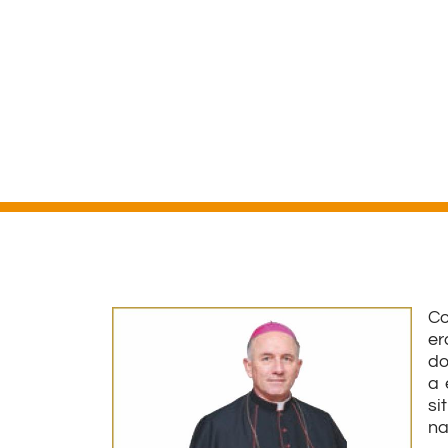
Co
er
do
a 
si
na