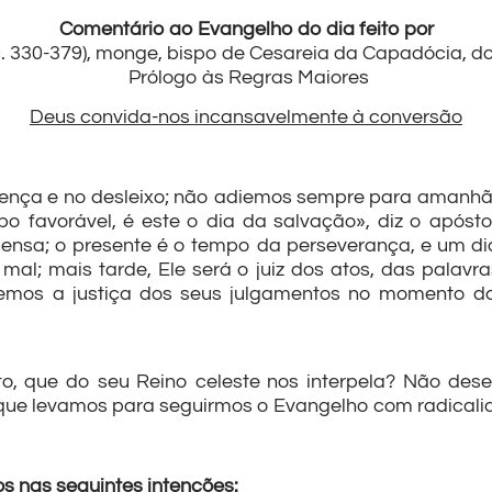
Comentário ao Evangelho do dia feito por
c. 330-379), monge, bispo de Cesareia da Capadócia, do
Prólogo às Regras Maiores
Deus convida-nos incansavelmente à conversão
erença e no desleixo; não adiemos sempre para amanhã
 favorável, é este o dia da salvação», diz o apósto
pensa; o presente é o tempo da perseverança, e um di
mal; mais tarde, Ele será o juiz dos atos, das palav
remos a justiça dos seus julgamentos no momento d
o, que do seu Reino celeste nos interpela? Não des
 que levamos para seguirmos o Evangelho com radical
s nas seguintes intenções: