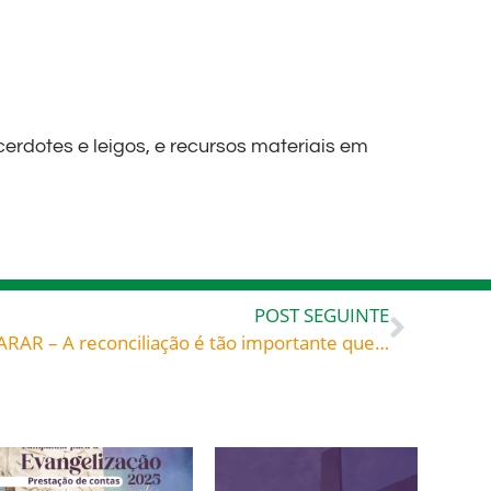
erdotes e leigos, e recursos materiais em
POST SEGUINTE
7º Passo da Sobriedade: REPARAR – A reconciliação é tão importante que tem prioridade sobre todo o resto.