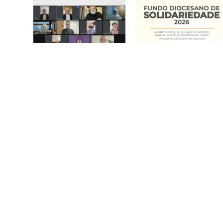
Secretariado de
Fundo Diocesano de
Pastoral realiza
Solidariedade 2026
reunião mensal em
20/05/2026
clima de oração e
comunhão
15/06/2026
Acesso Rápido
Em Comunhão