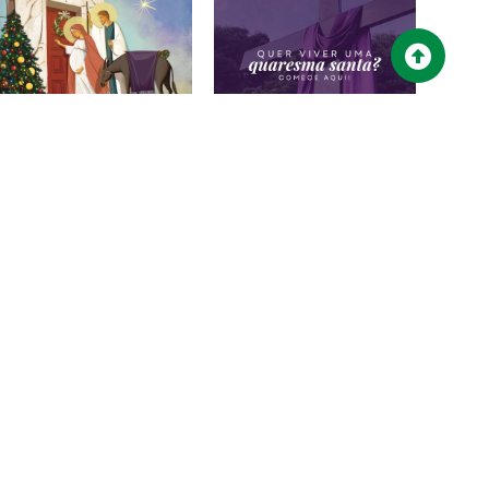
Campanha para a
Quer viver uma
Evangelização 2025 –
QUARESMA SANTA?
Prestação de contas
15/02/2026
28/02/2026