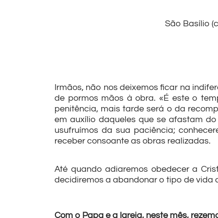
São Basílio (
Irmãos, não nos deixemos ficar na indif
de pormos mãos à obra. «É este o tempo
penitência, mais tarde será o da recom
em auxílio daqueles que se afastam do 
usufruímos da sua paciência; conhece
receber consoante as obras realizadas.
Até quando adiaremos obedecer a Crist
decidiremos a abandonar o tipo de vida
Com o Papa e a Igreja, neste mês, rezemo