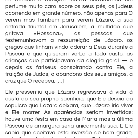
perfume muito caro sobre os seus pés, os judeus
acorrendo em grande número, não apenas para O
verem mas também para verem Lázaro, a sua
entrada triunfal em Jerusalém, a multidão que
gritava «Hossana», as pessoas que
testemunhavam a ressurreição de Lázaro, os
gregos que tinham vindo adorar a Deus durante a
Páscoa e que quiseram vê-Lo a todo custo, as
crianças que participavam da alegria geral — e
depois os fariseus conspirando contra Ele, a
traição de Judas, o abandono dos seus amigos, a
cruz que O recebeu. […]
Ele pressentiu que Lázaro regressava à vida à
custa do seu próprio sacrifício, que Ele descia ao
sepulcro que Lázaro deixara, que Lázaro iria viver
e Ele morrer. As aparências seriam invertidas:
houve uma festa em casa de Marta mas a última
Páscoa de amargura seria unicamente sua. E Ele
sabia que aceitava esta inversão de bom grado,