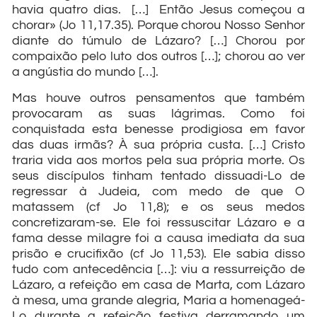
havia quatro dias. […] Então Jesus começou a
chorar» (Jo 11,17.35). Porque chorou Nosso Senhor
diante do túmulo de Lázaro? […] Chorou por
compaixão pelo luto dos outros […]; chorou ao ver
a angústia do mundo […].
Mas houve outros pensamentos que também
provocaram as suas lágrimas. Como foi
conquistada esta benesse prodigiosa em favor
das duas irmãs? À sua própria custa. […] Cristo
traria vida aos mortos pela sua própria morte. Os
seus discípulos tinham tentado dissuadi-Lo de
regressar à Judeia, com medo de que O
matassem (cf Jo 11,8); e os seus medos
concretizaram-se. Ele foi ressuscitar Lázaro e a
fama desse milagre foi a causa imediata da sua
prisão e crucifixão (cf Jo 11,53). Ele sabia disso
tudo com antecedência […]: viu a ressurreição de
Lázaro, a refeição em casa de Marta, com Lázaro
à mesa, uma grande alegria, Maria a homenageá-
Lo durante a refeição festiva derramando um