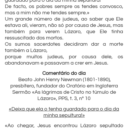
guardado para o dia da minha sepultura!
De facto, os pobres sempre os tendes convosco,
mas a mim não me tendes sempre.»
Um grande número de judeus, ao saber que Ele
estava ali, vieram, não só por causa de Jesus, mas
também para verem Lázaro, que Ele tinha
ressuscitado dos mortos.
Os sumos sacerdotes decidiram dar a morte
também a Lázaro,
porque muitos judeus, por causa dele, os
abandonavam e passavam a crer em Jesus.
Comentário do dia
Beato John Henry Newman (1801-1890),
presbítero, fundador do Oratório em Inglaterra
Sermão «As lágrimas de Cristo no túmulo de
Lázaro», PPS, t. 3, n° 10
«Deixa que ela o tenha guardado para o dia da
minha sepultura!»
«Ao chegar, Jesus encontrou Lázaro sepultado