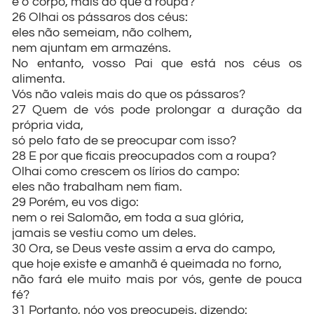
e o corpo, mais do que a roupa?
26 Olhai os pássaros dos céus:
eles não semeiam, não colhem,
nem ajuntam em armazéns.
No entanto, vosso Pai que está nos céus os
alimenta.
Vós não valeis mais do que os pássaros?
27 Quem de vós pode prolongar a duração da
própria vida,
só pelo fato de se preocupar com isso?
28 E por que ficais preocupados com a roupa?
Olhai como crescem os lírios do campo:
eles não trabalham nem fiam.
29 Porém, eu vos digo:
nem o rei Salomão, em toda a sua glória,
jamais se vestiu como um deles.
30 Ora, se Deus veste assim a erva do campo,
que hoje existe e amanhã é queimada no forno,
não fará ele muito mais por vós, gente de pouca
fé?
31 Portanto, nóo vos preocupeis, dizendo: