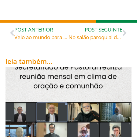
POST ANTERIOR
POST SEGUINTE
Veio ao mundo para reinar, desfrutando de todos os títulos e benesses que uma corte imperial pode proporcionar ao seu futuro soberano, com os luxos e diversões em abundância. Por isso foi uma grata surpresa para os súditos verem que o jovem se resguardou da perdição pela esmerada criação dada por sua mãe: Santo Henrique II e Santa Cunegundes, Imperadores (973-1024), celebrados hoje, 13, rogai por todos nós!
No salão paroquial da Paróquia São Francisco de Assis, Blumenau, neste sábado, 13.07, reuniu-se o Conselho Diocesano de Pastoral – Imagens: Pe. Marcelo Martendal
leia também...