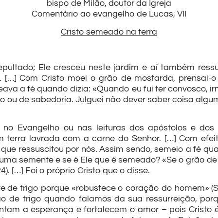
bispo de Milão, doutor da Igreja
Comentário ao evangelho de Lucas, VII
Cristo semeado na terra
epultado; Ele cresceu neste jardim e aí também ressu
. […] Com Cristo moei o grão de mostarda, prensai-o
eava a fé quando dizia: «Quando eu fui ter convosco, i
to ou de sabedoria. Julguei não dever saber coisa algum
o Evangelho ou nas leituras dos apóstolos e dos 
erra lavrada com a carne do Senhor. […] Com efeit
 que ressuscitou por nós. Assim sendo, semeio a fé qua
uma semente e se é Ele que é semeado? «Se o grão de tr
). […] Foi o próprio Cristo que o disse.
 de trigo porque «robustece o coração do homem» (S
 de trigo quando falamos da sua ressurreição, por
ntam a esperança e fortalecem o amor – pois Cristo 