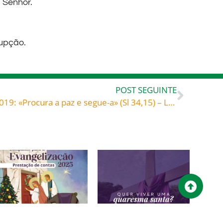
 Senhor.
rupção.
POST SEGUINTE
Palavra de Vida – fevereiro 2019: «Procura a paz e segue-a» (Sl 34,15) – Leia comentário e entenda como se pode viver esta Palavra