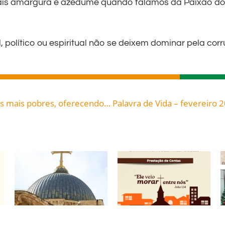
mais amargura e azedume quando falamos da Paixão do
 político ou espiritual não se deixem dominar pela cor
Era conhecida pela sua compaixão para com os mais pobres, oferecendo-lhes tudo que podia. Além das práticas de penitência que oferecia através de peregrinações: Santa Verididana, uma peregrina na Igreja, celebrada hoje, 01, roga por todos nós!