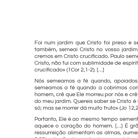
Foi num jardim que Cristo foi preso e s
também, semeai Cristo no vosso jardim
cremos em Cristo crucificado. Paulo sem
Cristo, não fui com sublimidade de espíri
crucificado» (1Cor 2,1-2). […]
Nós semeamos a fé quando, apoiados n
semeamos a fé quando a cobrimos com t
homem, crê que Ele morreu por nós e crê
do meu jardim. Quereis saber se Cristo é 
só; mas se morrer dá muito fruto» (Jo 12,24
Portanto, Ele é ao mesmo tempo semente
aquece o coração do homem. […] É grão
ressurreição alimentam as almas, aume