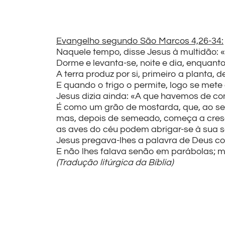
Evangelho segundo São Marcos 4,26-34:
Naquele tempo, disse Jesus à multidão:
Dorme e levanta-se, noite e dia, enquan
A terra produz por si, primeiro a planta, 
E quando o trigo o permite, logo se mete 
Jesus dizia ainda: «A que havemos de c
É como um grão de mostarda, que, ao ser
mas, depois de semeado, começa a cresce
as aves do céu podem abrigar-se à sua 
Jesus pregava-lhes a palavra de Deus c
E não lhes falava senão em parábolas; ma
(Tradução litúrgica da Bíblia)