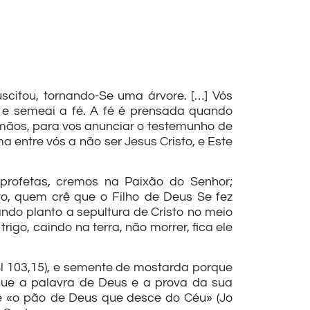
scitou, tornando-Se uma árvore. […] Vós
 e semeai a fé. A fé é prensada quando
rmãos, para vos anunciar o testemunho de
a entre vós a não ser Jesus Cristo, e Este
profetas, cremos na Paixão do Senhor;
o, quem crê que o Filho de Deus Se fez
ndo planto a sepultura de Cristo no meio
igo, caindo na terra, não morrer, fica ele
l 103,15), e semente de mostarda porque
que a palavra de Deus e a prova da sua
é «o pão de Deus que desce do Céu» (Jo