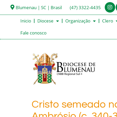
Blumenau | SC | Brasil
(47) 3322-4435
Inicio
Diocese
Organização
Clero
Fale conosco
Cristo semeado na
Ambrósio (c. 340-3