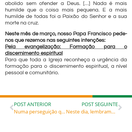
abolido sem ofender a Deus. […] Nada é mais
humilde que a coisa mais pequena. E a mais
humilde de todas foi a Paixão do Senhor e a sua
morte na cruz.
Neste mês de março, nosso Papa Francisco pede-
nos que rezemos nas seguintes intenções:
Pela evangelização: Formação para o
discernimento espiritual
Para que toda a Igreja reconheça a urgência da
formação para o discernimento espiritual, a nível
pessoal e comunitário.
POST ANTERIOR
POST SEGUINTE
Numa perseguição que se desencadeou em Cartago, foram presos nesta cidade cinco catecúmenos, entre os quais uma escrava chamada Felicidade e uma mulher, ainda nova e de posição, chamada Perpétua: Santas Perpétua e Felicidade – Mártires do segundo século, celebradas hoje, 7, rogai por todos nós!
Neste dia, lembramos a vida de João Cidade que depois de viver longa aventura distante de Deus, aventurou-se ao Evangelho e hoje, é aclamado como São João de Deus, o patrono dos hospitais: São João de Deus – Patrono dos hospitais, celebrado hoje, 08, roga por todos nós!