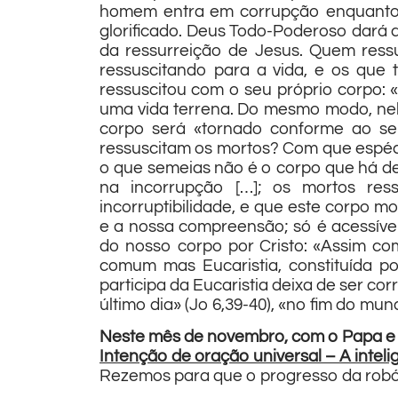
homem entra em corrupção enquanto a
glorificado. Deus Todo-Poderoso dará d
da ressurreição de Jesus. Quem ress
ressuscitando para a vida, e os que 
ressuscitou com o seu próprio corpo:
uma vida terrena. Do mesmo modo, nele
corpo será «tornado conforme ao seu 
ressuscitam os mortos? Com que espéci
o que semeias não é o corpo que há de 
na incorrupção […]; os mortos ressu
incorruptibilidade, e que este corpo mo
e a nossa compreensão; só é acessível
do nosso corpo por Cristo: «Assim co
comum mas Eucaristia, constituída p
participa da Eucaristia deixa de ser co
último dia» (Jo 6,39-40), «no fim do mu
Neste mês de novembro, com o Papa e t
Intenção de oração universal – A inteligê
Rezemos para que o progresso da robótic