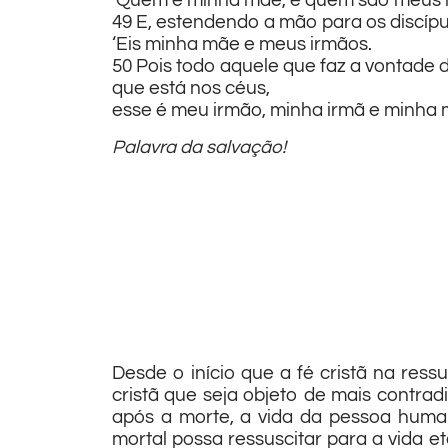
‘Quem é minha mãe, e quem são meus 
49 E, estendendo a mão para os discípul
‘Eis minha mãe e meus irmãos.
50 Pois todo aquele que faz a vontade 
que está nos céus,
esse é meu irmão, minha irmã e minha 
Palavra da salvação!
Desde o início que a fé cristã na re
cristã que seja objeto de mais contra
após a morte, a vida da pessoa human
mortal possa ressuscitar para a vida 