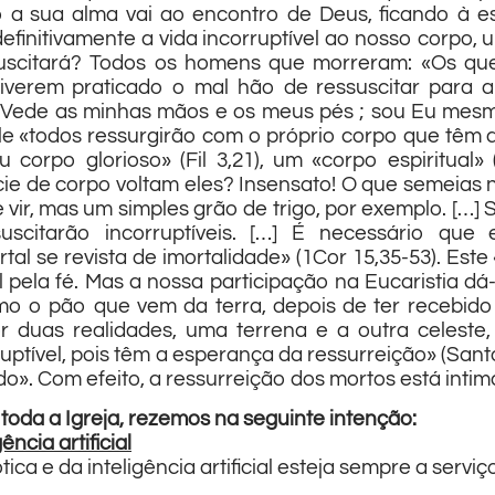
 sua alma vai ao encontro de Deus, ficando à e
efinitivamente a vida incorruptível ao nosso corpo,
uscitará? Todos os homens que morreram: «Os que 
tiverem praticado o mal hão de ressuscitar para 
 «Vede as minhas mãos e os meus pés ; sou Eu mesmo
 «todos ressurgirão com o próprio corpo que têm ag
corpo glorioso» (Fil 3,21), um «corpo espiritual» 
e de corpo voltam eles? Insensato! O que semeias n
vir, mas um simples grão de trigo, por exemplo. […]
scitarão incorruptíveis. […] É necessário que 
rtal se revista de imortalidade» (1Cor 15,35-53). Es
 pela fé. Mas a nossa participação na Eucaristia dá
mo o pão que vem da terra, depois de ter recebid
or duas realidades, uma terrena e a outra celes
rruptível, pois têm a esperança da ressurreição» (San
ndo». Com efeito, a ressurreição dos mortos está inti
oda a Igreja, rezemos na seguinte intenção:
ncia artificial
a e da inteligência artificial esteja sempre a servi