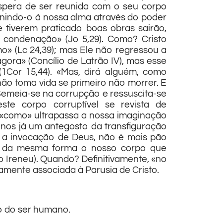
spera de ser reunida com o seu corpo
 unindo-o à nossa alma através do poder
tiverem praticado boas obras sairão,
a condenação» (Jo 5,29). Como? Cristo
» (Lc 24,39); mas Ele não regressou a
ora» (Concílio de Latrão IV), mas esse
(1Cor 15,44). «Mas, dirá alguém, como
ão toma vida se primeiro não morrer. E
 Semeia-se na corrupção e ressuscita-se
este corpo corruptível se revista de
te «como» ultrapassa a nossa imaginação
-nos já um antegosto da transfiguração
o a invocação de Deus, não é mais pão
te, da mesma forma o nosso corpo que
to Ireneu). Quando? Definitivamente, «no
mamente associada à Parusia de Cristo.
ço do ser humano.