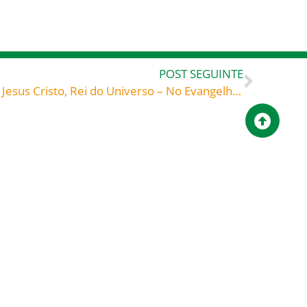
POST SEGUINTE
Solenidade de Nosso Senhor Jesus Cristo, Rei do Universo – No Evangelho, Mateus nos diz que as obras de misericórdia são a resposta que Deus espera de nos em meio a uma situação de desgraças e infelicidade
Campanha para a
Quer viver uma