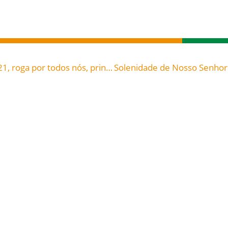
São Gelásio I Papa (Século V), celebrado hoje, 21, roga por todos nós, principalmente para que tenhamos saúde de alma e corpo!
Prestação de Contas:
Campanha da