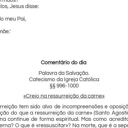
irmãos?’
os, Jesus disse:
do meu Pai,
mãe.’
Comentário do dia
Palavra da Salvação.
Catecismo da Igreja Católica
§§ 996-1000
«Creio na ressurreição da carne»
ssurreição tem sido alvo de incompreensões e oposi
dição do que a ressurreição da carne» (Santo Agos
a continue de forma espiritual. Mas como acredit
eterna? O que é «ressuscitar»? Na morte, que é a se