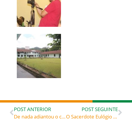
POST ANTERIOR
POST SEGUINTE
De nada adiantou o castigo, pois os quarenta se mantiveram firmes em sua fé. O comandante os procurou então, dizendo que não queria perder seus mais valorosos soldados, pedindo que renegassem sua fé: Os quarenta santos mártires de Sebaste (+ Armênia, 320), celebrados hoje, 10, rogai por todos nós!
O Sacerdote Eulógio talvez seja a vítima mais célebre da invasão da Espanha pelos árabes vindos da África ao longo dos séculos VIII ao XIII: Santo Eulógio (+ Córdoba, Espanha, 859), celebrado hoje, 11, roga por todos nós!