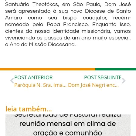
Santuário Theotókos, em São Paulo, Dom José
será apresentado à sua nova Diocese de Santo
Amaro como seu bispo coadjutor, recém-
nomeado pelo Papa Francisco. Enquanto isso,
cientes da nossa identidade missionária, vamos
vivenciando os passos de um ano muito especial,
o Ano da Missão Diocesana.
POST ANTERIOR
POST SEGUINTE
Paróquia N. Sra. Imaculada Conceição, Bela Vista, Gaspar, convida para a celebração da Padroeira
Dom José Negri encontrou-se com Papa Francisco no dia 19.11, em Roma – Veja imagens
leia também...