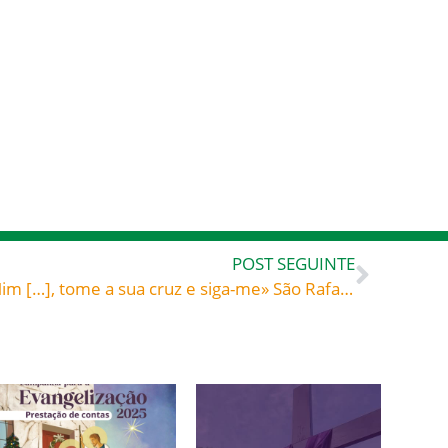
POST SEGUINTE
«Se alguém quiser vir após Mim […], tome a sua cruz e siga-me» São Rafael Arnaiz Baron (1911-1938), monge trapista espanhol