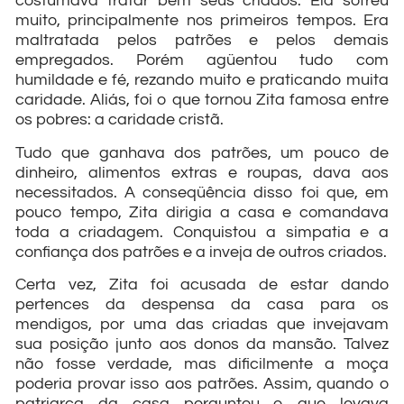
costumava tratar bem seus criados. Ela sofreu
muito, principalmente nos primeiros tempos. Era
maltratada pelos patrões e pelos demais
empregados. Porém agüentou tudo com
humildade e fé, rezando muito e praticando muita
caridade. Aliás, foi o que tornou Zita famosa entre
os pobres: a caridade cristã.
Tudo que ganhava dos patrões, um pouco de
dinheiro, alimentos extras e roupas, dava aos
necessitados. A conseqüência disso foi que, em
pouco tempo, Zita dirigia a casa e comandava
toda a criadagem. Conquistou a simpatia e a
confiança dos patrões e a inveja de outros criados.
Certa vez, Zita foi acusada de estar dando
pertences da despensa da casa para os
mendigos, por uma das criadas que invejavam
sua posição junto aos donos da mansão. Talvez
não fosse verdade, mas dificilmente a moça
poderia provar isso aos patrões. Assim, quando o
patriarca da casa perguntou o que levava