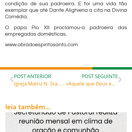
condição de sua padroeira. E foi uma vida tão
exemplar que até Dante Alighieria a cita na Divina
Comédia.
O papa Pio XII proclamou-a padroeira das
empregadas domésticas.
www.obradoespiritosanto.com
POST ANTERIOR
POST SEGUINTE
Igreja Matriz N. Sra. do Rosário, Barracão, Gaspar, inaugurará reformas com presença de Dom Rafael
«Aquele que Deus enviou diz palavras de Deus» – Simeão, o Novo Teólogo (c. 949-1022), monge grego
leia também...