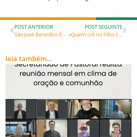
POST ANTERIOR
POST SEGUINTE
São José Benedito de Cotolengo, celebrado hoje, 30, roga por todos nós!
«Quem crê no Filho tem a vida eterna, mas quem se nega a crer no Filho não verá a vida» – Santo Ireneu de Lyon (c. 130-c. 208), bispo, teólogo, mártir
leia também...