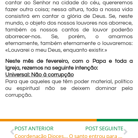
cantar ao Senhor na cidade do céu, quereremos
fazer outra coisa; nessa altura, toda a nossa vida
consistirá em cantar a glória de Deus. Se, neste
mundo, o objeto dos nossos louvores nos aborrece,
também os nossos cantos de louvor poderão
aborrecer-nos. Se, porém, o amarmos
eternamente, também eternamente o louvaremos:
«Louvarei o meu Deus, enquanto existir.»
Neste mês de fevereiro, com o Papa e toda a
Igreja, rezemos na seguinte intenção:
Universal: Não à corrupção
Para que aqueles que têm poder material, político
ou espiritual não se deixem dominar pela
corrupção.
POST ANTERIOR
POST SEGUINTE
Coordenação Diocesana de Pastoral se reúne
O santo entrou para a Congregação dos Lassalistas depois de conhecer a vida religiosa e, ali, foi dando frutos para o Reino de Deus. Dotado de muitos dons para lecionar e escrever, pertenceu à Academia de Letras do Equador. Prestou um grande serviço em Quito, no colégio de La Salle coordenando 1200 crianças. Em tudo buscou a vontade de Deus.: São Miguel Febres – Padroeiro dos pedagogos, celebrado hoje, 09, roga por todos nós!