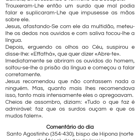
Trouxeram-Lhe então um surdo que mal podia
falar e suplicaram-Lhe que impusesse as mãos
sobre ele.
Jesus, afastando-Se com ele da multidão, meteu-
lhe os dedos nos ouvidos e com saliva tocou-lhe a
língua.
Depois, erguendo os olhos ao Céu, suspirou e
disse-lhe: «Effathá», que quer dizer «Abre-te».
Imediatamente se abriram os ouvidos do homem,
soltou-se-lhe a prisão da língua e começou a falar
corretamente.
Jesus recomendou que não contassem nada a
ninguém. Mas, quanto mais lhes recomendava
isso, tanto mais intensamente eles o apregoavam.
Cheios de assombro, diziam: «Tudo o que faz é
admirável: faz que os surdos ouçam e que os
mudos falem».
Comentário do dia
Santo Agostinho (354-430), bispo de Hipona (norte