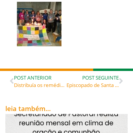
POST ANTERIOR
POST SEGUINTE
Distribuía os remédios científicos juntamente com o conforto, a esperança e a paz de espírito. Finalmente, sua espiritualidade venceu a ciência e, em 1528, Antônio Maria ordenou-se sacerdote: Santo Antônio Maria Zacarias (1502-1539), celebrados hoje, 05, roga por todos nós!
Episcopado de Santa Catarina e Coordenadores Diocesanos de Pastoral se encontram em Blumenau
leia também...