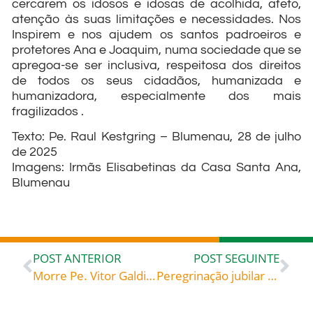
cercarem os idosos e idosas de acolhida, afeto,
atenção às suas limitações e necessidades. Nos
Inspirem e nos ajudem os santos padroeiros e
protetores Ana e Joaquim, numa sociedade que se
apregoa-se ser inclusiva, respeitosa dos direitos
de todos os seus cidadãos, humanizada e
humanizadora, especialmente dos mais
fragilizados .
Texto: Pe. Raul Kestgring – Blumenau, 28 de julho
de 2025
Imagens: Irmãs Elisabetinas da Casa Santa Ana,
Blumenau
POST ANTERIOR
POST SEGUINTE
Morre Pe. Vitor Galdino Feller, referência da Igreja de Santa Catarina
Peregrinação jubilar da Diocese de Blumenau à Gruta Nossa Senhora de Fátima, em Doutor Pedrinho/SC, no dia 27 de julho de 2025 – Álbum