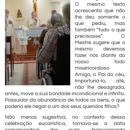
O mesmo texto
acrescenta que não
lhe deu somente o
que pediu, mas
também “tudo o que
precisasse”. O
Mestre sugere que o
mesmo devemos
fazer nós diante do
nosso todo
misericordioso
Amigo, o Pai do céu.
Importuná-lo, até,
não lhe desagrada,
antes, move a sua bondade incondicional e infinita.
Possuidor da abundância de todos os bens, o que
poderia ele negar a um dos seus queridos filhos?
Não menos sugestiva, no contexto dessa
celebração eucarística, tornava-se a data
comemorativa dos avós, transcorrendo