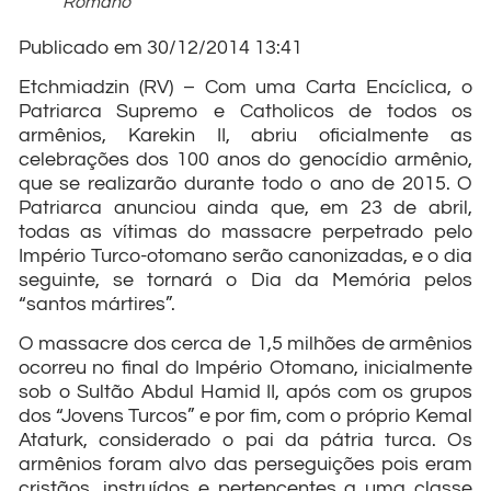
Romano
Publicado em 30/12/2014 13:41
Etchmiadzin (RV) – Com uma Carta Encíclica, o
Patriarca Supremo e Catholicos de todos os
armênios, Karekin II, abriu oficialmente as
celebrações dos 100 anos do genocídio armênio,
que se realizarão durante todo o ano de 2015. O
Patriarca anunciou ainda que, em 23 de abril,
todas as vítimas do massacre perpetrado pelo
Império Turco-otomano serão canonizadas, e o dia
seguinte, se tornará o Dia da Memória pelos
“santos mártires”.
O massacre dos cerca de 1,5 milhões de armênios
ocorreu no final do Império Otomano, inicialmente
sob o Sultão Abdul Hamid II, após com os grupos
dos “Jovens Turcos” e por fim, com o próprio Kemal
Ataturk, considerado o pai da pátria turca. Os
armênios foram alvo das perseguições pois eram
cristãos, instruídos e pertencentes a uma classe