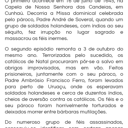
O primeiro acontece em 16 de julho de 1645, na
Capela de Nossa Senhora das Candeias, em
Cunhaú. Decorria a Missa dominical celebrada
pelo pároco, Padre André de Soveral, quando um
grupo de soldados holandeses, com índios ao seu
séquito, fez irrupção no lugar sagrado e
massacrou os féis inermes.
O segundo episódio remonta a 3 de outubro do
mesmo ano. Terrorizados pelo sucedido, os
católicos de Natal procuraram pôr-se a salvo em
abrigos improvisados, mas em vão. Feitos
prisioneiros, juntamente com o seu pároco, o
Padre Ambrósio Francisco Ferro, foram levados
para perto de Uruaçu, onde os esperavam
soldados holandeses e cerca de duzentos índios,
cheios de aversão contra os católicos. Os féis e o
seu pároco foram horrivelmente torturados e
deixados morrer entre bárbaras mutilações.
Do numeroso grupo de féis assassinados,