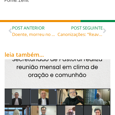
Zenit
Fonte:
POST ANTERIOR
POST SEGUINTE
Doente, morreu no dia 4 de outubro de 1582, aos sessenta e sete anos, no Convento de Alba de Torres, Espanha. Na ocasião, tinha reformado dezenas de conventos e fundado mais trinta e dois, de carmelitas descalças, sendo dezessete femininos e quinze masculinos: Santa Teresa d’Ávila (1515-1582), celebrada hoje, 15, roga por todos nós!
Canonizações: “Reavivemos a memória do primitivo amor”
leia também...