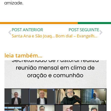
amizade.
POST ANTERIOR
POST SEGUINTE
Santa Ana e São Joaquim, avós de Cristo (Século I), celebrados hoje, rogai por todos nós!
Bom dia! – Evangelho de hoje, 27 de julho de 2021: «A boa semente são os filhos do Reino» – Santa Teresa de Calcutá (1910-1997) fundadora das Irmãs Missionárias da Caridade «A Simple Path»
leia também...