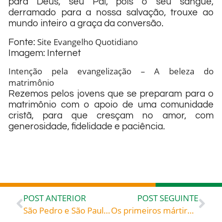
para Deus, seu Pai, pois o seu sangue,
derramado para a nossa salvação, trouxe ao
mundo inteiro a graça da conversão.
Site Evangelho Quotidiano
Fonte:
Imagem: Internet
Intenção pela evangelização – A beleza do
matrimônio
Rezemos pelos jovens que se preparam para o
matrimônio com o apoio de uma comunidade
cristã, para que cresçam no amor, com
generosidade, fidelidade e paciência.
POST ANTERIOR
POST SEGUINTE
São Pedro e São Paulo Apóstolos (Século I) – não fundaram a cidade, mas são considerados os “Pais de Roma” -, celebrados hoje, rogai pela Igreja, pelo Papa, por todos nós!
Os primeiros mártires da santa Igreja romana (Século I) – com o seu sangue sedimentaram a gloriosa Igreja Católica Apostólica Romana -, celebrados hoje, 30, rogai por todos nós!