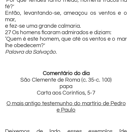
‘Por que tendes tanto medo, homens fracos na
fé?’
Então, levantando-se, ameaçou os ventos e o
mar,
e fez-se uma grande calmaria.
27 Os homens ficaram admirados e diziam:
‘Quem é este homem, que até os ventos e o mar
lhe obedecem?’
Palavra da Salvação.
Comentário do dia
São Clemente de Roma (c. 35-c. 100)
papa
Carta aos Coríntios, 5-7
O mais antigo testemunho do martírio de Pedro
e Paulo
Deixemos de lado esses exemplos [de