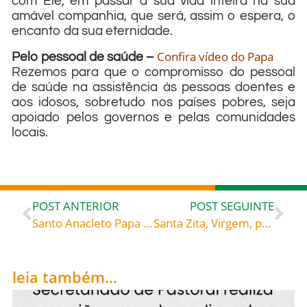
com Ele, em passar a sua vida inteira na sua
amável companhia, que será, assim o espera, o
encanto da sua eternidade.
Confira vídeo do Papa
Pelo pessoal de saúde –
Rezemos para que o compromisso do pessoal
de saúde na assistência às pessoas doentes e
aos idosos, sobretudo nos países pobres, seja
apoiado pelos governos e pelas comunidades
locais.
POST ANTERIOR
POST SEGUINTE
Santo Anacleto Papa e Mártir (76-88), celebrado hoje, 26, roga por todos nós!
Santa Zita, Virgem, padroeira das empregadas domésticas (1218-1278), celebrada hoje, 27 de abril, roga por todos nós!
leia também...