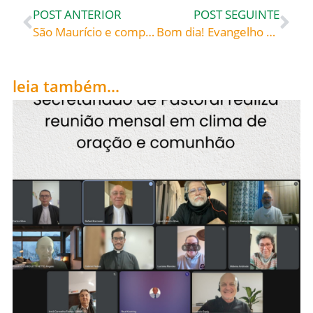
POST ANTERIOR
POST SEGUINTE
São Maurício e companheiros, Mártires (séc. III-IV), celebrados hoje, 22 de setembro, rogai por todos nós!
Bom dia! Evangelho de 23 de setembro de 2023: «E vós, quem dizeis que Eu sou?» – Santa Teresa de Calcutá (1910-1997) fundadora das Irmãs Missionárias da Caridade «Jesus, the Word spoken», cap. 12
leia também...