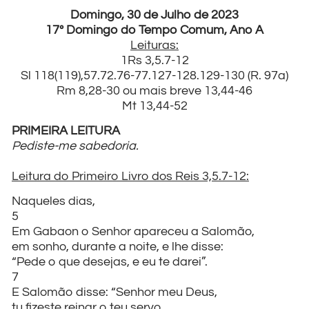
Domingo, 30 de Julho de 2023
17º Domingo do Tempo Comum, Ano A
Leituras:
1Rs 3,5.7-12
Sl 118(119),57.72.76-77.127-128.129-130 (R. 97a)
Rm 8,28-30 ou mais breve 13,44-46
Mt 13,44-52
PRIMEIRA LEITURA
Pediste-me sabedoria.
Leitura do Primeiro Livro dos Reis 3,5.7-12:
Naqueles dias,
5
Em Gabaon o Senhor apareceu a Salomão,
em sonho, durante a noite, e lhe disse:
“Pede o que desejas, e eu te darei”.
7
E Salomão disse: “Senhor meu Deus,
tu fizeste reinar o teu servo