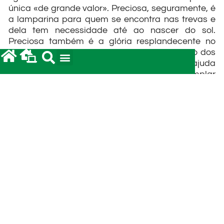
única «de grande valor». Preciosa, seguramente, é
a lamparina para quem se encontra nas trevas e
dela tem necessidade até ao nascer do sol.
Preciosa também é a glória resplandecente no
rosto de Moisés (2Cor 3,7), bem como no rosto dos
outros profetas; e bonita de ver, porque nos ajuda
a seguir em frente até que possamos contemplar
a glória de Cristo, da qual o Pai dá testemunho
dizendo: «Este é o meu Filho muito amado em
quem pus toda a minha complacência» (Mt 3,17).
«Comparada com esta glória eminentemente
superior, a glória do primeiro ministério
desvaneceu-se» (2Cor 3,10). Temos necessidade,
num primeiro tempo, de uma glória suscetível de
desaparecer perante a «glória que ultrapassa
tudo», tal como temos necessidade «de um
conhecimento parcial», que «desaparecerá
quando vier o que é perfeito» (1Cor 13,9s). Assim,
toda a alma que está ainda na infância e caminha