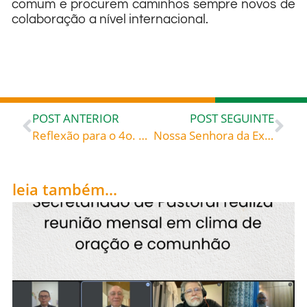
comum e procurem caminhos sempre novos de
colaboração a nível internacional.
POST ANTERIOR
POST SEGUINTE
Reflexão para o 4o. domingo do Advento – Que nós, neste Natal, saibamos ser como José, deixando tudo nas mãos do Senhor, confiando em Sua divina ação. “Deixa aos cuidados do Senhor o teu destino; confia nele, e com certeza ele agirá”, diz o salmo 36.
Nossa Senhora da Expectativa ou da Esperança ou ainda Nossa Senhora do Ó, celebrada hoje, dia 18 de dezembro, roga por todos nós!
leia também...