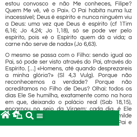
estou convosco e não Me conheces, Filipe?
Quem Me vê, vê o Pai». O Pai habita numa luz
inacessível; Deus é espírito e nunca ninguém viu
a Deus: uma vez que Deus é espírito (cf 1Tim
6,16; Jo 4,24; Jo 1,18), só se pode ver pelo
espírito, pois «é o Espírito quem dá a vida; a
carne não serve de nada» (Jo 6,63).
O mesmo se passa com o Filho: sendo igual ao
Pai, só pode ser visto através do Pai, através do
Espírito. […] «Homens, até quando desprezareis
a minha glória?» (Sl 4,3 Vulg). Porque não
reconhecemos a verdade? Porque não
acreditamos no Filho de Deus? Olhai: todos os
dias Ele Se humilha, exatamente como na hora
em que, deixando o palácio real (Sab 18,15),
encarnou no seio da Virgem; cada dia, é Ele
próprio que vem a nós na mais humilde
aparência; cada dia Ele vem do seio do Pai e
desce ao altar, colocando-Se entre as mãos do
sacerdote.