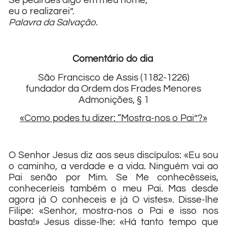
Se pedirdes algo em meu nome,
eu o realizarei”.
Palavra da Salvação.
Comentário do dia
São Francisco de Assis (1182-1226)
fundador da Ordem dos Frades Menores
Admonições, § 1
«Como podes tu dizer: “Mostra-nos o Pai”?»
O Senhor Jesus diz aos seus discípulos: «Eu sou
o caminho, a verdade e a vida. Ninguém vai ao
Pai senão por Mim. Se Me conhecêsseis,
conheceríeis também o meu Pai. Mas desde
agora já O conheceis e já O vistes». Disse-lhe
Filipe: «Senhor, mostra-nos o Pai e isso nos
basta!» Jesus disse-lhe: «Há tanto tempo que