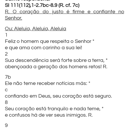
Sl 111(112),1-2.7bc-8.9 (R. cf. 7c)
R. O coração do justo é firme e confiante no
Senhor.
Ou: Aleluia, Aleluia, Aleluia
1
Feliz o homem que respeita o Senhor *
e que ama com carinho a sua lei!
2
Sua descendência será forte sobre a terra, *
abençoada a geração dos homens retos! R.
7b
Ele não teme receber notícias más: *
c
confiando em Deus, seu coração está seguro.
8
Seu coração está tranquilo e nada teme, *
e confusos há de ver seus inimigos. R.
9