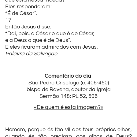
Eles responderam:
“É de César”.
17
Então Jesus disse:
“Dai, pois, a César o que é de César,
e a Deus o que é de Deus”.
E eles ficaram admirados com Jesus.
Palavra da Salvação.
Comentário do dia
São Pedro Crisólogo (c. 406-450)
bispo de Ravena, doutor da Igreja
Sermão 148; PL 52, 596
«De quem é esta imagem?»
Homem, porque és tão vil aos teus próprios olhos,
quando és tão precioso aos olhos de Deus?