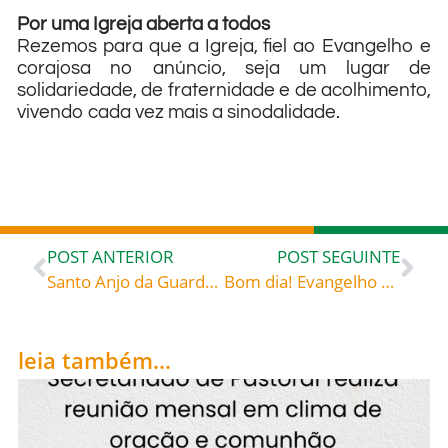
Por uma Igreja aberta a todos
Rezemos para que a Igreja, fiel ao Evangelho e
corajosa no anúncio, seja um lugar de
solidariedade, de fraternidade e de acolhimento,
vivendo cada vez mais a sinodalidade.
POST ANTERIOR
POST SEGUINTE
Santo Anjo da Guarda, celebrado hoje, dia 02 de outubro, me rege, me guarda e me governa! Amém!
Bom dia! Evangelho de 03 de outubro de 2022: Cristo, o Bom Samaritano – Orígenes (c. 185-253) presbítero, teólogo Homilias sobre o Evangelho de Lucas, 34, 3.7-9; GCS 9, 201-202.204-205
leia também...