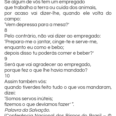
Se algum de vós tem um empregado
que trabalha a terra ou cuida dos animais,
por acaso vai dizer-lhe, quando ele volta do
campo:
‘Vem depressa para a mesa?’
8
Pelo contrário, não vai dizer ao empregado:
‘Prepara-me o jantar, cinge-te e serve-me,
enquanto eu como e bebo;
depois disso tu poderás comer e beber?’
9
Será que vai agradecer ao empregado,
porque fez o que lhe havia mandado?
10
Assim também vós:
quando tiverdes feito tudo o que vos mandaram,
dizei:
‘Somos servos inúteis;
fizemos o que devíamos fazer’ “.
Palavra da Salvação.
(Conferência Nacional dos Bispos do Brasil – ©