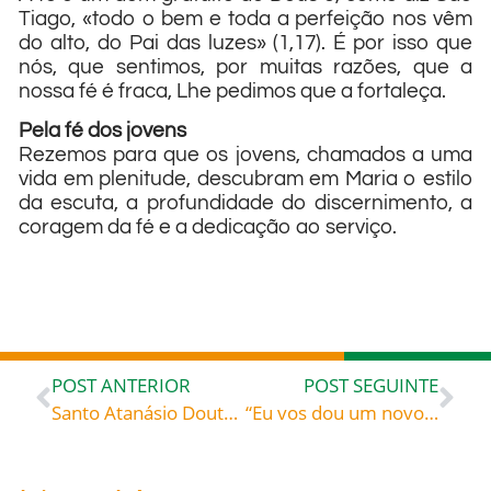
Tiago, «todo o bem e toda a perfeição nos vêm
do alto, do Pai das luzes» (1,17). É por isso que
nós, que sentimos, por muitas razões, que a
nossa fé é fraca, Lhe pedimos que a fortaleça.
Pela fé dos jovens
Rezemos para que os jovens, chamados a uma
vida em plenitude, descubram em Maria o estilo
da escuta, a profundidade do discernimento, a
coragem da fé e a dedicação ao serviço.
POST ANTERIOR
POST SEGUINTE
Santo Atanásio Doutor da Igreja (296+373), celebrado hoje, 29, roga por todos nós!
“Eu vos dou um novo mandamento: que vos ameis uns aos outros” (Jo 13,34) – Palavra de vida do mês de maio 2022