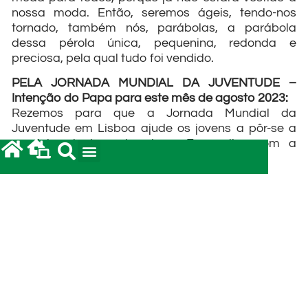
nossa moda. Então, seremos ágeis, tendo-nos
tornado, também nós, parábolas, a parábola
dessa pérola única, pequenina, redonda e
preciosa, pela qual tudo foi vendido.
PELA JORNADA MUNDIAL DA JUVENTUDE –
Intenção do Papa para este mês de agosto 2023:
Rezemos para que a Jornada Mundial da
Juventude em Lisboa ajude os jovens a pôr-se a
caminho, testemunhando o Evangelho com a
própria vida.
POST ANTERIOR
POST SEGUINTE
Bom dia! Evangelho de 01 de agosto de 2023: A paciência de Deus – Carta a Diogneto (c. 200) Capítulos 8-9
Santo Eusébio de Vercelli (283-371), celebrado hoje, 02 de agosto, roga por todos nós!
leia também...