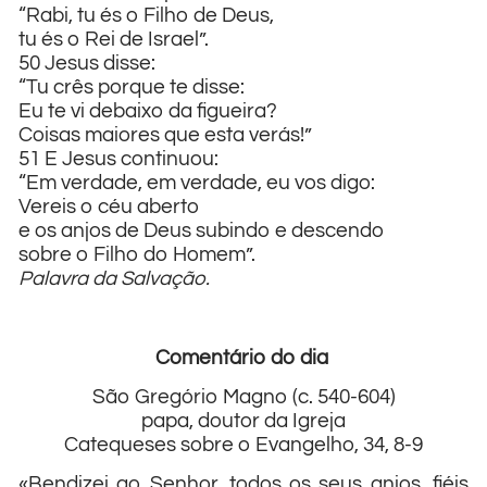
“Rabi, tu és o Filho de Deus,
tu és o Rei de Israel”.
50 Jesus disse:
“Tu crês porque te disse:
Eu te vi debaixo da figueira?
Coisas maiores que esta verás!”
51 E Jesus continuou:
“Em verdade, em verdade, eu vos digo:
Vereis o céu aberto
e os anjos de Deus subindo e descendo
sobre o Filho do Homem”.
Palavra da Salvação.
Comentário do dia
São Gregório Magno (c. 540-604)
papa, doutor da Igreja
Catequeses sobre o Evangelho, 34, 8-9
«Bendizei ao Senhor, todos os seus anjos, fiéis