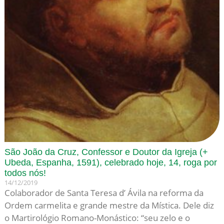
São João da Cruz, Confessor e Doutor da Igreja (+
Ubeda, Espanha, 1591), celebrado hoje, 14, roga por
todos nós!
14/12/2019
Colaborador de Santa Teresa d’ Ávila na reforma da
Ordem carmelita e grande mestre da Mís­tica. Dele diz
o Martirológio Ro­mano-Monástico: “seu zelo e o