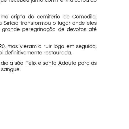
 que recebeu junto com Félix a coroa do
uma cripta do cemitério de Comodila,
 Sirício transformou o lugar onde eles
e grande peregrinação de devotos até
0, mas vieram a ruir logo em seguida,
i definitivamente restaurada.
dia a são Félix e santo Adauto para as
 sangue.