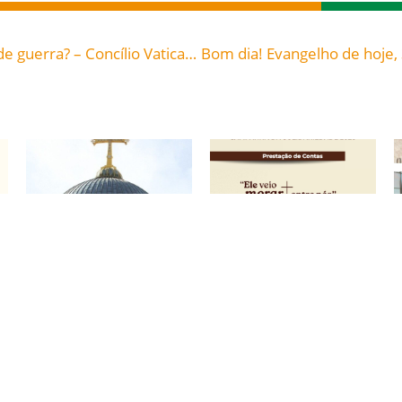
O coração de cada homem é fonte de paz ou de guerra? – Concílio Vaticano II Constituição dogmática sobre a Igreja no mundo de hoje «Gaudium et spes» § 82
Prestação de Contas:
Campanha da
Coleta para a Terra
Solidariedade 2026:
Santa 2026.
Prestação de Contas.
12/05/2026
12/05/2026