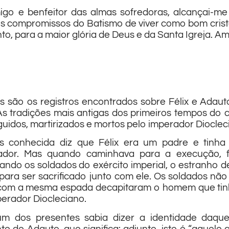
o e benfeitor das almas sofredoras, alcançai-me 
s compromissos do Batismo de viver como bom cristã
o, para a maior glória de Deus e da Santa Igreja. A
 são os registros encontrados sobre Félix e Adaut
As tradições mais antigas dos primeiros tempos do 
uidos, martirizados e mortos pelo imperador Dioclec
s conhecida diz que Félix era um padre e tinh
ador. Mas quando caminhava para a execução, f
ando os soldados do exército imperial, o estranho 
para ser sacrificado junto com ele. Os soldados n
 com a mesma espada decapitaram o homem que tinha
erador Diocleciano.
m dos presentes sabia dizer a identidade daqu