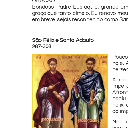
ORAÇÃO
Bondoso Padre Eustáquio, grande amig
graça que tanto almejo. Eu renovo meu
em breve, sejais reconhecido como Sant
São Félix e Santo Adauto
287-303
Poucos
hoje. 
perseg
A mai
imper
Afront
pediu 
Félix,
do imp
Nenhu