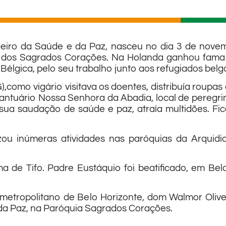
iro da Saúde e da Paz, nasceu no dia 3 de novemb
dos Sagrados Corações. Na Holanda ganhou fama d
Bélgica, pelo seu trabalho junto aos refugiados belg
como vigário visitava os doentes, distribuía roupas 
 Santuário Nossa Senhora da Abadia, local de peregri
sua saudação de saúde e paz, atraía multidões. F
lizou inúmeras atividades nas paróquias da Arquidi
a de Tifo. Padre Eustáquio foi beatificado, em Bel
metropolitano de Belo Horizonte, dom Walmor Olive
da Paz, na Paróquia Sagrados Corações.