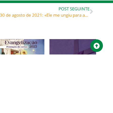
POST SEGUINTE
Bom dia! Evangelho de hoje, 30 de agosto de 2021: «Ele me ungiu para anunciar a boa nova» – São João Paulo II (1920-2005) papa – Exortação apostólica «Christifideles laici», §§ 13-14
Campanha para a
Quer viver uma
Evangelização 2025 –
QUARESMA SANTA?
Prestação de contas
15/02/2026
28/02/2026