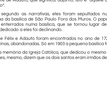
e de Adauto, que significa: adjunto, isto é “aquele
o”.
 segundo as narrativas, eles foram sepultados n
a da basílica de São Paulo Fora dos Muros. O papa
 enterrados numa basílica, que se tornou lugar d
dedicado a eles foi declinando.
e Félix e Adauto foram encontrados no ano de 172
nas, abandonadas. Só em 1903 a pequena basílica fo
 memória da Igreja Católica, que dedicou o mesmo 
es, mesmo, dizem que os dois santos eram irmãos de