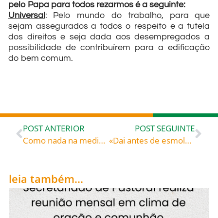
pelo Papa para todos rezarmos é a seguinte:
Universal
: Pelo mundo do trabalho, para que
sejam assegurados a todos o respeito e a tutela
dos direitos e seja dada aos desempregados a
possibilidade de contribuírem para a edificação
do bem comum.
POST ANTERIOR
POST SEGUINTE
Como nada na medicina curava o seu mal, Margarida, então, prometeu a Nossa Senhora entregar todos os seus dias a serviço de Deus caso recuperasse a saúde: Santa Margarida Maria Alacoque (1647-1690), celebrada hoje, 16, roga por todos nós!
«Dai antes de esmola o que está dentro e tudo para vós ficará limpo» – Santa Teresa de Calcutá (1910-1997), fundadora das Irmãs Missionárias da Caridade
leia também...