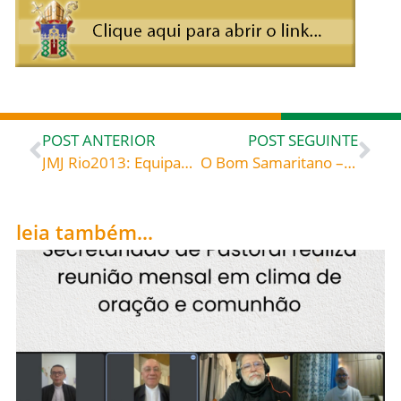
POST ANTERIOR
POST SEGUINTE
JMJ Rio2013: Equipamentos usados durante a Jornada serão isentos de tributos
O Bom Samaritano – Santo Ambrósio (c. 340-397), bispo de Milão, doutor da Igreja
leia também...