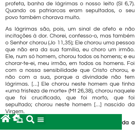
profeta, banha de lágrimas o nosso leito (Sl 6,7).
Quando os patriarcas eram sepultados, o seu
povo também chorava muito.
As lágrimas são, pois, um sinal de afeto e não
incitações à dor. Chorei, confesso-o, mas também
o Senhor chorou (Jo 11,35); Ele chorou uma pessoa
que não era da sua família, eu choro um irmão.
Ele, num só homem, chorou todos os homens; e eu
chorar-te-ei, meu irmão, em todos os homens. Foi
com a nossa sensibilidade que Cristo chorou, e
não com a sua, porque a divindade não tem
lágrimas. […] Ele chorou neste homem que tinha
«uma tristeza de morte» (Mt 26,38), chorou naquele
que foi crucificado, que foi morto, que foi
sepultado; chorou neste homem […] nascido da
Virgem.
Neste mês de novembro, com o Papa e toda a
Igreja, rezemos nas seguinte intenção:
Universal: Ao serviço da paz