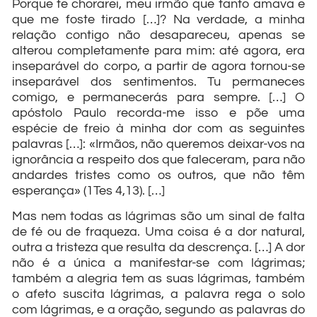
Porque te chorarei, meu irmão que tanto amava e
que me foste tirado […]? Na verdade, a minha
relação contigo não desapareceu, apenas se
alterou completamente para mim: até agora, era
inseparável do corpo, a partir de agora tornou-se
inseparável dos sentimentos. Tu permaneces
comigo, e permanecerás para sempre. […] O
apóstolo Paulo recorda-me isso e põe uma
espécie de freio à minha dor com as seguintes
palavras […]: «Irmãos, não queremos deixar-vos na
ignorância a respeito dos que faleceram, para não
andardes tristes como os outros, que não têm
esperança» (1Tes 4,13). […]
Mas nem todas as lágrimas são um sinal de falta
de fé ou de fraqueza. Uma coisa é a dor natural,
outra a tristeza que resulta da descrença. […] A dor
não é a única a manifestar-se com lágrimas;
também a alegria tem as suas lágrimas, também
o afeto suscita lágrimas, a palavra rega o solo
com lágrimas, e a oração, segundo as palavras do