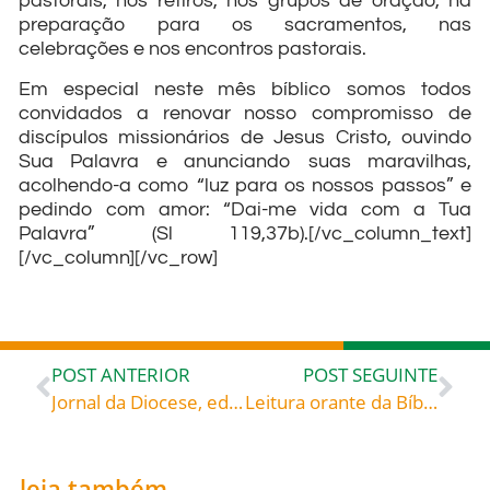
pastorais, nos retiros, nos grupos de oração, na
preparação para os sacramentos, nas
celebrações e nos encontros pastorais.
Em especial neste mês bíblico somos todos
convidados a renovar nosso compromisso de
discípulos missionários de Jesus Cristo, ouvindo
Sua Palavra e anunciando suas maravilhas,
acolhendo-a como “luz para os nossos passos” e
pedindo com amor: “Dai-me vida com a Tua
Palavra” (Sl 119,37b).[/vc_column_text]
[/vc_column][/vc_row]
POST ANTERIOR
POST SEGUINTE
Jornal da Diocese, edição de Setembro de 2017
Leitura orante da Bíblia
leia também...