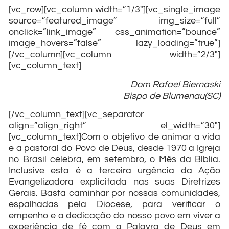
[vc_row][vc_column width=”1/3″][vc_single_image
source=”featured_image” img_size=”full”
onclick=”link_image” css_animation=”bounce”
image_hovers=”false” lazy_loading=”true”]
[/vc_column][vc_column width=”2/3″]
[vc_column_text]
Dom Rafael Biernaski
Bispo de Blumenau(SC)
[/vc_column_text][vc_separator
align=”align_right” el_width=”30″]
[vc_column_text]Com o objetivo de animar a vida
e a pastoral do Povo de Deus, desde 1970 a Igreja
no Brasil celebra, em setembro, o Mês da Bíblia.
Inclusive esta é a terceira urgência da Ação
Evangelizadora explicitada nas suas Diretrizes
Gerais. Basta caminhar por nossas comunidades,
espalhadas pela Diocese, para verificar o
empenho e a dedicação do nosso povo em viver a
experiência de fé com a Palavra de Deus em