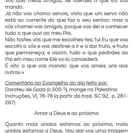
Vós sois meus amigos, se fizerdes o que Eu vos
mando.
Já não vos chamo servos, visto que um servo não
está ao corrente do que faz o seu senhor; mas a
vós chamei-vos amigos, porque vos dei a conhecer
tudo o que ouvi ao meu Pai.
Não fostes vós que me escolhes-tes; fui Eu que vos
escolhi a vós e vos destinei a ir e a dar fruto, e fruto
que permaneça; e assim, tudo o que pedirdes ao
Pai em meu nome Ele vo-lo concederá.
É isto o que vos mando: que vos ameis uns aos
outros.»
Comentário ao Evangelho do dia feito por:
Doroteu de Gaza (c.500-?), monge na Palestina
Instruções, VI, 76-78 (a partir da trad. SC 92, p. 281-
287)
Amar a Deus e ao próximo
Quanto mais unidos estamos ao próximo, mais
unidos estamos a Deus. Vou dar-vos uma imagem