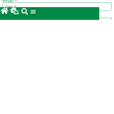
Email
Mensagem
Enviar
© 2009-2026 Diocese de Blumenau | Todos os
direitos reservados |
Política de Privacidade
by