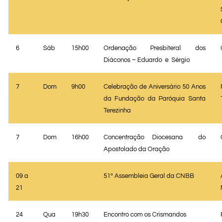
6
Sáb
15h00
Ordenação Presbiteral dos
Diáconos – Eduardo
e
Sérgio
7
Dom
9h00
Celebração de Aniversário 50 Anos
da Fundação da Paróquia Santa
Terezinha
7
Dom
16h00
Concentração Diocesana
do
Apostolado da Oração
09 a
51ª Assembleia Geral da CNBB
21
24
Qua
19h30
Encontro com os Crismandos