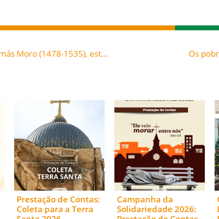
Cristo deu a vida pelos Seus inimigos – São Tomás Moro (1478-1535), estadista inglês, mártir
Os pobr
Prestação de Contas:
Campanha da
Coleta para a Terra
Solidariedade 2026:
Santa 2026.
Prestação de Contas.