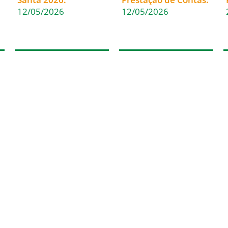
12/05/2026
12/05/2026
(47) 3322-4435
Fale Conosco
Rua Sete de Setembro, 1086
Nome
– Centro
89010-204 – Blumenau – SC
Email
Caixa postal: 222 – CEP
89010-971
Mensagem