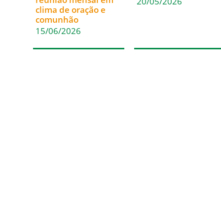
20/05/2026
clima de oração e
comunhão
15/06/2026
Acesso Rápido
Em Comunhão
Inicio
Santa Sé
Paróquias
CNBB
Casa de Encontros
CNBB Sul 4
Blog da Diocese
Cáritas Nacional
Álbum de Fotos
Cáritas Blumenau
Solicitação de
Certidão