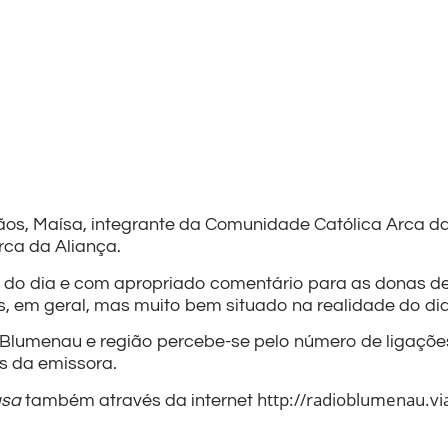
ãos, Maísa, integrante da Comunidade Católica Arca d
rca da Aliança.
o do dia e com apropriado comentário para as donas de
s, em geral, mas muito bem situado na realidade do di
 Blumenau e região percebe-se pelo número de ligaçõe
s da emissora.
http://radioblumenau.v
asa
também através da internet