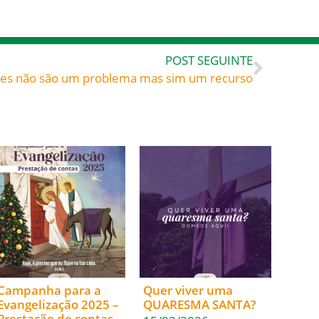
POST SEGUINTE
es não são um problema mas sim um recurso
Campanha para a
Quer viver uma
Evangelização 2025 –
QUARESMA SANTA?
Prestação de contas