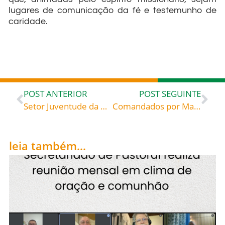
lugares de comunicação da fé e testemunho de
caridade.
POST ANTERIOR
POST SEGUINTE
Setor Juventude da Diocese de Blumenau convida para Encontro de Formação no Dia Nacional da Juventude
Comandados por Maurício e com o apoio, principalmente, de Exupério, Cândido, Vitor, Inocêncio e Vital, todos os soldados da tropa de Tebaida recusaram-se, novamente, a participar dos festejos. A irritação de Maximiano aumentou ainda mais, e a tal ponto, que imediatamente deu ordem a seu exército para marchar contra eles: São Maurício e companheiros, Mártires (séc. III-IV), celebrados hoje, 22, rogai por todos nós!
leia também...