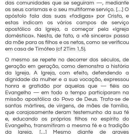
das comunidades que se seguiram —, mediante
os seus carismas e o seu multiforme serviço. […] O
apóstolo fala das suas «fadigas» por Cristo, e
estas indicam os vários campos de serviço
apostólico da Igreja, a começar pela «Igreja
doméstica». Nesta, de fato, a «fé sincera» passa
da mãe para os filhos e os netos, como se verificou
em casa de Timóteo (cf 2Tim 1,5).
O mesmo se repete no decorrer dos séculos, de
geração em geração, como demonstra a história
da Igreja. A Igreja, com efeito, defendendo a
dignidade da mulher e a sua vocação, expressou
honra e gratidão por aquelas que — fiéis ao
Evangelho — em todo o tempo participaram na
missão apostólica do Povo de Deus. Trata-se de
santas mártires, de virgens, de mães de família,
que corajosamente deram testemunho da sua fé
e, educando os próprios filhos no espírito do
Evangelho, transmitiram a mesma fé e a tradição
da Igreja. […] Mesmo diante de graves