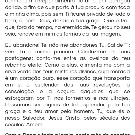
dá-me um arrependimento total e um coração
dorido, a fim de que parta à tua procura com toda
a minha alma, pois sem Ti ficarei privado de todo o
bem; ó bom Deus, dá-me a tua graça. Que o Pai,
que, fora do tempo, na eternidade, Te gerou no seu
seio, renove em mim as formas da tua imagem.
Eu abandonei-Te, não me abandones Tu. Saí de Ti;
vem Tu à minha procura. Conduz-me às tuas
pastagens; conta-me entre as ovelhas do teu
rebanho eleito. Como a elas, alimenta-me com a
erva verde dos teus mistérios divinos, cuja morada
é um coração puro, esse coração que transporta
em si o esplendor das tuas revelações, a
consolação e a doçura daqueles que se
esforçaram por Ti nos tormentos e nos ultrajes.
Possamos ser dignos de tal esplendor, pela tua
graça e o teu amor pelo homem, Tu, que és o
nosso Salvador, Jesus Cristo, pelos séculos dos
séculos. Amém.