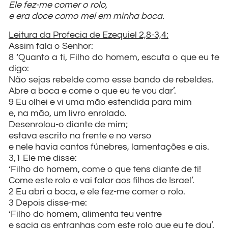
Ele fez-me comer o rolo,
e era doce como mel em minha boca.
Leitura da Profecia de Ezequiel 2,8-3,4:
Assim fala o Senhor:
8 ‘Quanto a ti, Filho do homem, escuta o que eu te
digo:
Não sejas rebelde como esse bando de rebeldes.
Abre a boca e come o que eu te vou dar’.
9 Eu olhei e vi uma mão estendida para mim
e, na mão, um livro enrolado.
Desenrolou-o diante de mim;
estava escrito na frente e no verso
e nele havia cantos fúnebres, lamentações e ais.
3,1 Ele me disse:
‘Filho do homem, come o que tens diante de ti!
Come este rolo e vai falar aos filhos de Israel’.
2 Eu abri a boca, e ele fez-me comer o rolo.
3 Depois disse-me:
‘Filho do homem, alimenta teu ventre
e sacia as entranhas com este rolo que eu te dou’.