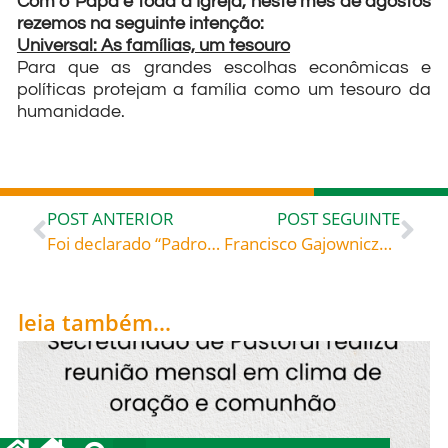
Com o Papa e toda a Igreja, neste mês de agostos
rezemos na seguinte intenção:
Universal: As famílias, um tesouro
Para que as grandes escolhas econômicas e
políticas protejam a família como um tesouro da
humanidade.
POST ANTERIOR
POST SEGUINTE
Foi declarado “Padroeiro da Juventude Estudantil” por seu modelo de vida no seguimento de Cristo, por sua incondicional devoção a Nossa Senhora e pelo amor que dedicou aos estudos: São João Berchmans Confessor (1599-1621), celebrado hoje, 13, roga por todos nós!
Francisco Gajowniczek, começou a chorar e, em alta voz, declarou que tinha mulher e filhos. Padre Kolbe, o prisioneiro n. 16.670, solicitou ao comandante para ir em seu lugar e ele concordou: São Maximiliano Maria Kolbe (1894-1941), celebrado hoje, 14, roga por todos nós!
leia também...