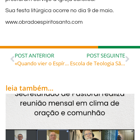
Sua festa litúrgica ocorre no dia 9 de maio.
www.obradoespiritosanto.com
POST ANTERIOR
POST SEGUINTE
«Quando vier o Espírito da verdade, Ele vos guiará para a verdade plena» – Simeão, o Novo Teólogo (c. 949-1022), monge grego
Escola de Teologia São Paulo Apóstolo promove IV Semana Teológica – Confira – Inscreva-se
leia também...