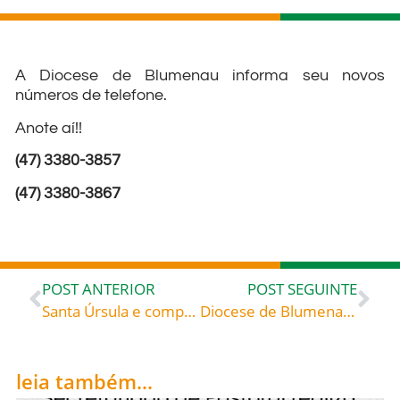
A Diocese de Blumenau informa seu novos
números de telefone.
Anote aí!!
(47) 3380-3857
(47) 3380-3867
POST ANTERIOR
POST SEGUINTE
Santa Úrsula e companheiras (Século IV), celebradas hoje, dia 21 de outubro, rogai por todos nós!
Diocese de Blumenau realiza sua 21ª Assembleia
leia também...