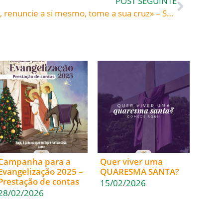
POST SEGUINTE
«Se alguém quiser seguir-Me, renuncie a si mesmo, tome a sua cruz» – Santa Gertrudes de Helfta (1256-1301) monja beneditina «O Arauto», Livro III, SC 143
Campanha para a
Quer viver uma
Evangelização 2025 –
QUARESMA SANTA?
Prestação de contas
15/02/2026
28/02/2026