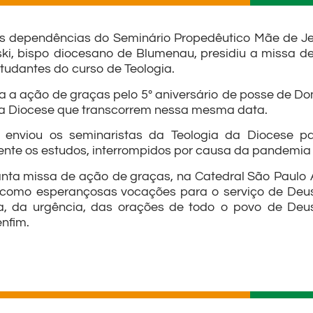
as dependências do Seminário Propedêutico Mãe de Je
i, bispo diocesano de Blumenau, presidiu a missa d
studantes do curso de Teologia.
a a ação de graças pelo 5º aniversário de posse de D
 da Diocese que transcorrem nessa mesma data.
enviou os seminaristas da Teologia da Diocese 
lmente os estudos, interrompidos por causa da pandemia
nta missa de ação de graças, na Catedral São Paulo A
, como esperançosas vocações para o serviço de Deu
a, da urgência, das orações de todo o povo de Deus
enfim.